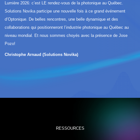
Lumière 2026: c’est LE rendez-vous de la photonique au Québec.
Solutions Novika participe une nouvelle fois à ce grand événement
d’Optonique. De belles rencontres, une belle dynamique et des
collaborations qui positionneront l’industrie photonique au Québec au
niveau mondial. Et nous sommes choyés avec la présence de Jose
Pozo!
Christophe Arnaud (Solutions Novika)
RESSOURCES